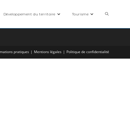
Toggle
Développement du territoire
Tourisme
website
rmations pratiques
Mentions légales
Politique de confidentialité
search