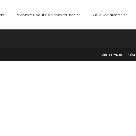
nda
La communauté de communes
Vie quotidienne
Ses services
Info