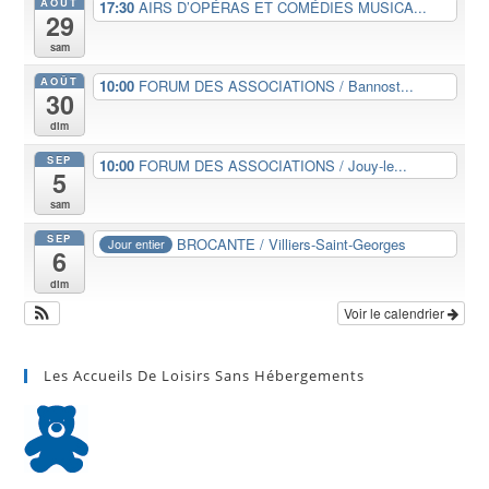
AOÛT
17:30
AIRS D’OPÉRAS ET COMÉDIES MUSICA...
29
sam
AOÛT
10:00
FORUM DES ASSOCIATIONS / Bannost...
30
dim
SEP
10:00
FORUM DES ASSOCIATIONS / Jouy-le...
5
sam
SEP
BROCANTE / Villiers-Saint-Georges
Jour entier
6
dim
Voir le calendrier
Les Accueils De Loisirs Sans Hébergements