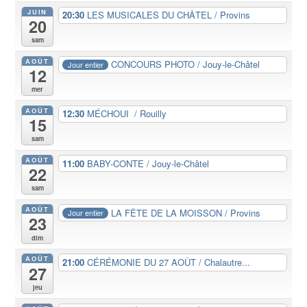
JUIN
20:30
LES MUSICALES DU CHÂTEL / Provins
20
sam
AOÛT
CONCOURS PHOTO / Jouy-le-Châtel
Jour entier
12
mer
AOÛT
12:30
MÉCHOUI / Rouilly
15
sam
AOÛT
11:00
BABY-CONTE / Jouy-le-Châtel
22
sam
AOÛT
LA FÊTE DE LA MOISSON / Provins
Jour entier
23
dim
AOÛT
21:00
CÉRÉMONIE DU 27 AOÛT / Chalautre...
27
jeu