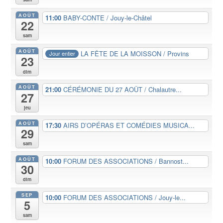
AOÛT
11:00
BABY-CONTE / Jouy-le-Châtel
22
sam
AOÛT
LA FÊTE DE LA MOISSON / Provins
Jour entier
23
dim
AOÛT
21:00
CÉRÉMONIE DU 27 AOÛT / Chalautre...
27
jeu
AOÛT
17:30
AIRS D’OPÉRAS ET COMÉDIES MUSICA...
29
sam
AOÛT
10:00
FORUM DES ASSOCIATIONS / Bannost...
30
dim
SEP
10:00
FORUM DES ASSOCIATIONS / Jouy-le...
5
sam