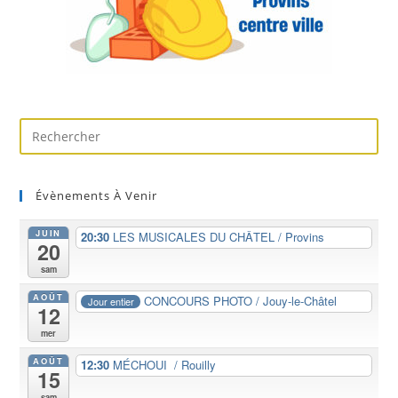
Évènements À Venir
JUIN
20:30
LES MUSICALES DU CHÂTEL / Provins
20
sam
AOÛT
CONCOURS PHOTO / Jouy-le-Châtel
Jour entier
12
mer
AOÛT
12:30
MÉCHOUI / Rouilly
15
sam