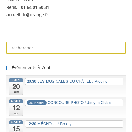
Rens. : 01 64 01 50 31
accueil.jlc@orange.fr
Évènements À Venir
JUIN
20:30
LES MUSICALES DU CHÂTEL / Provins
20
sam
AOÛT
CONCOURS PHOTO / Jouy-le-Châtel
Jour entier
12
mer
AOÛT
12:30
MÉCHOUI / Rouilly
15