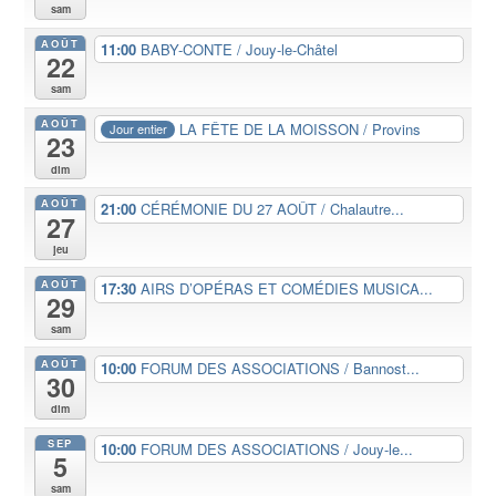
sam
AOÛT
11:00
BABY-CONTE / Jouy-le-Châtel
22
sam
AOÛT
LA FÊTE DE LA MOISSON / Provins
Jour entier
23
dim
AOÛT
21:00
CÉRÉMONIE DU 27 AOÛT / Chalautre...
27
jeu
AOÛT
17:30
AIRS D’OPÉRAS ET COMÉDIES MUSICA...
29
sam
AOÛT
10:00
FORUM DES ASSOCIATIONS / Bannost...
30
dim
SEP
10:00
FORUM DES ASSOCIATIONS / Jouy-le...
5
sam