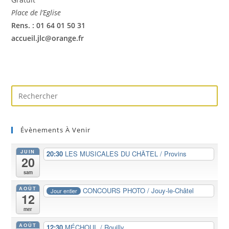
Place de l’Eglise
Rens. : 01 64 01 50 31
accueil.jlc@orange.fr
Évènements À Venir
JUIN
20:30
LES MUSICALES DU CHÂTEL / Provins
20
sam
AOÛT
CONCOURS PHOTO / Jouy-le-Châtel
Jour entier
12
mer
AOÛT
12:30
MÉCHOUI / Rouilly