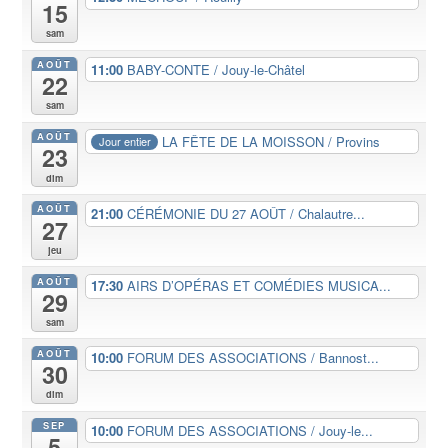
15
sam
AOÛT
11:00
BABY-CONTE / Jouy-le-Châtel
22
sam
AOÛT
LA FÊTE DE LA MOISSON / Provins
Jour entier
23
dim
AOÛT
21:00
CÉRÉMONIE DU 27 AOÛT / Chalautre...
27
jeu
AOÛT
17:30
AIRS D’OPÉRAS ET COMÉDIES MUSICA...
29
sam
AOÛT
10:00
FORUM DES ASSOCIATIONS / Bannost...
30
dim
SEP
10:00
FORUM DES ASSOCIATIONS / Jouy-le...
5