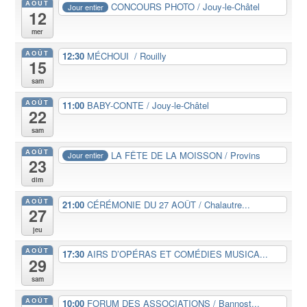
AOÛT
CONCOURS PHOTO / Jouy-le-Châtel
Jour entier
12
mer
AOÛT
12:30
MÉCHOUI / Rouilly
15
sam
AOÛT
11:00
BABY-CONTE / Jouy-le-Châtel
22
sam
AOÛT
LA FÊTE DE LA MOISSON / Provins
Jour entier
23
dim
AOÛT
21:00
CÉRÉMONIE DU 27 AOÛT / Chalautre...
27
jeu
AOÛT
17:30
AIRS D’OPÉRAS ET COMÉDIES MUSICA...
29
sam
AOÛT
10:00
FORUM DES ASSOCIATIONS / Bannost...