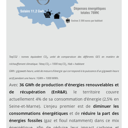
TeqCO2 : tonnes équivalent CO
, unité de comparaison des différents GES en matière de
2
réchauffement climatique. 1kteq CO
= 1000 teq CO
Hab = habitant
2
2.
GWh : gigawatt-heure, unité de mesure d’énergie qui correspond à la puissance d’un gigawatt-heure
actif pendant une heure. 1GWh = 1000 MWh.
Avec
36 GWh de production d’énergies renouvelables et
de récupération (EnR&R)
, le territoire couvre
actuellement 4% de sa consommation d’énergie (2,5% en
Seine-et-Marne). L’enjeu premier est de
diminuer les
consommations énergétiques
et de
réduire la part des
énergies fossiles
(gaz et fioul notamment) dans ce mix
énergétique, afin de réduire leur impact carbone et