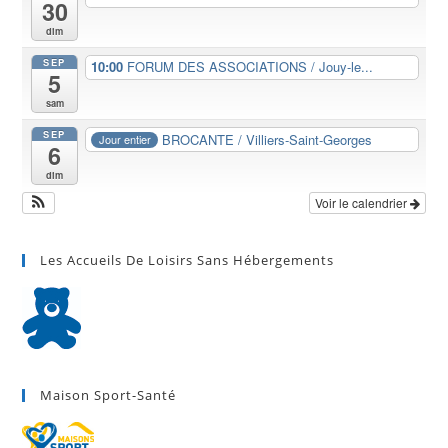
30
dim
SEP
10:00
FORUM DES ASSOCIATIONS / Jouy-le...
5
sam
SEP
BROCANTE / Villiers-Saint-Georges
Jour entier
6
dim
Voir le calendrier
Les Accueils De Loisirs Sans Hébergements
Maison Sport-Santé