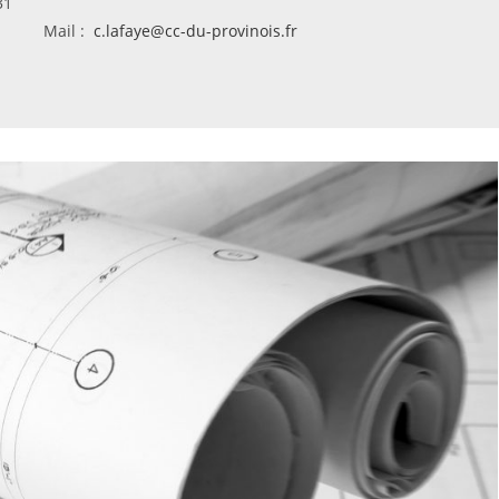
1 60 58 32 31
 :
c.lafaye@cc-du-provinois.fr