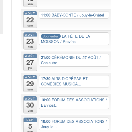
sam
AOÛT
11:00
BABY-CONTE / Jouy-le-Châtel
22
sam
AOÛT
LA FÊTE DE LA
Jour entier
23
MOISSON / Provins
dim
AOÛT
21:00
CÉRÉMONIE DU 27 AOÛT /
27
Chalautre...
jeu
AOÛT
17:30
AIRS D’OPÉRAS ET
29
COMÉDIES MUSICA...
sam
AOÛT
10:00
FORUM DES ASSOCIATIONS /
30
Bannost...
dim
SEP
10:00
FORUM DES ASSOCIATIONS /
5
Jouy-le...
sam