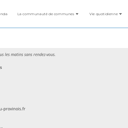
enda
La communauté de communes
Vie quotidienne
us les matins sans rendez-vous.
s
1 60 58 32 32
u-provinois.fr
ne LAFAYE