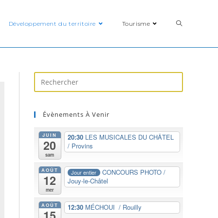
Développement du territoire
Tourisme
Évènements À Venir
JUIN
20:30
LES MUSICALES DU CHÂTEL
20
/ Provins
sam
AOÛT
CONCOURS PHOTO /
Jour entier
12
Jouy-le-Châtel
mer
AOÛT
12:30
MÉCHOUI / Rouilly
15