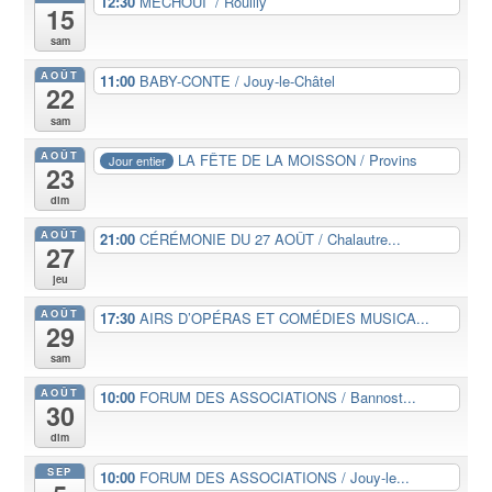
12:30
MÉCHOUI / Rouilly
15
sam
AOÛT
11:00
BABY-CONTE / Jouy-le-Châtel
22
sam
AOÛT
LA FÊTE DE LA MOISSON / Provins
Jour entier
23
dim
AOÛT
21:00
CÉRÉMONIE DU 27 AOÛT / Chalautre...
27
jeu
AOÛT
17:30
AIRS D’OPÉRAS ET COMÉDIES MUSICA...
29
sam
AOÛT
10:00
FORUM DES ASSOCIATIONS / Bannost...
30
dim
SEP
10:00
FORUM DES ASSOCIATIONS / Jouy-le...