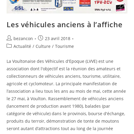
Les véhicules anciens à l’affiche
Auteur/autrice
Publication
bezancon
23 avril 2018
de
publiée :
Post
Actualité
/
Culture
/
Tourisme
la
category:
publication :
La Voultonaise des Véhicules d'Epoque (LVVE) est une
association dont l'objectif est la réunion des amateurs et
collectionneurs de véhicules anciens, tourisme, utilitaire,
agricole et cyclomoteur. La principale manifestation de
l’association a lieu tous les ans au mois de mai, cette année
le 27 mai, à Voulton. Rassemblement de véhicules anciens
(lancement de production avant 1980), balades (par
catégorie de véhicule) dans le provinois, bourse d'échange,
produits du terroir, démonstration de tonte de moutons
seront autant d’attractions tout au long de la journée