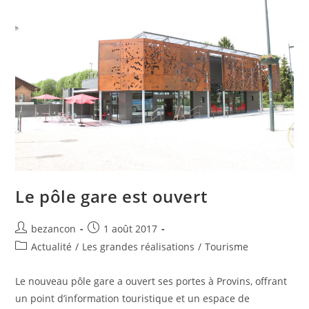
Le pôle gare est ouvert
Auteur/autrice
Publication
bezancon
1 août 2017
de
publiée :
Post
Actualité
/
Les grandes réalisations
/
Tourisme
la
category:
publication :
Le nouveau pôle gare a ouvert ses portes à Provins, offrant
un point d’information touristique et un espace de