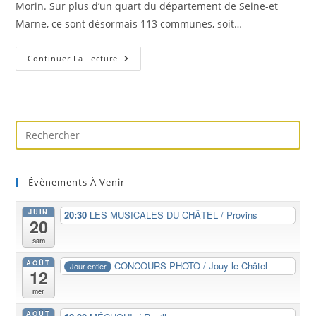
Morin. Sur plus d’un quart du département de Seine-et
Marne, ce sont désormais 113 communes, soit…
Un
Continuer La Lecture
Office
De
Tourisme
De
Pôle
Évènements À Venir
JUIN
20:30
LES MUSICALES DU CHÂTEL / Provins
20
sam
AOÛT
CONCOURS PHOTO / Jouy-le-Châtel
Jour entier
12
mer
AOÛT