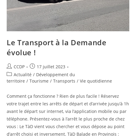
Le Transport à la Demande
évolue !
Auteur/autrice
Publication
CCDP
17 juillet 2023
de
publiée :
Post
Actualité
/
Développement du
la
category:
territoire
/
Tourisme
/
Transports
/
Vie quotidienne
publication :
Comment ça fonctionne ? Rien de plus facile ! Réservez
votre trajet entre les arrêts de départ et d’arrivée jusqu’à 1h
avant le départ sur internet, via l’application mobile ou par
téléphone. Présentez-vous à l’arrêt le plus proche de chez
vous : Le TàD vient vous chercher et vous dépose au point
d’arrêt choisi et inversement. TàD Balade en Provinois :