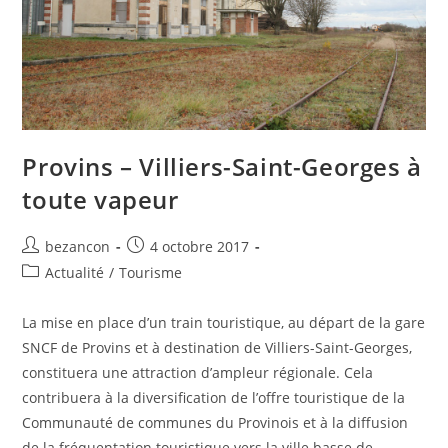
Provins – Villiers-Saint-Georges à
toute vapeur
Auteur/autrice
Publication
bezancon
4 octobre 2017
de
publiée :
Post
Actualité
/
Tourisme
la
category:
publication :
La mise en place d’un train touristique, au départ de la gare
SNCF de Provins et à destination de Villiers-Saint-Georges,
constituera une attraction d’ampleur régionale. Cela
contribuera à la diversification de l’offre touristique de la
Communauté de communes du Provinois et à la diffusion
de la fréquentation touristique vers la ville basse de